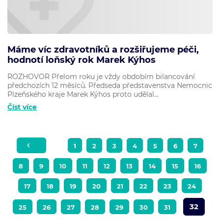
Máme víc zdravotníků a rozšiřujeme péči,
hodnotí loňský rok Marek Kýhos
ROZHOVOR Přelom roku je vždy obdobím bilancování
předchozích 12 měsíců. Předseda představenstva Nemocnic
Plzeňského kraje Marek Kýhos proto udělal...
Číst více
1
2
3
4
5
6
7
8
9
10
11
12
13
14
15
16
17
18
19
20
21
22
23
24
32
25
26
27
28
29
30
31