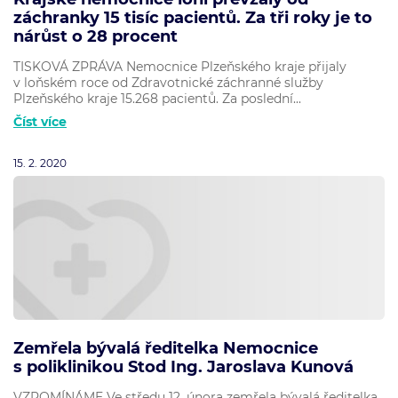
záchranky 15 tisíc pacientů. Za tři roky je to
nárůst o 28 procent
TISKOVÁ ZPRÁVA Nemocnice Plzeňského kraje přijaly
v loňském roce od Zdravotnické záchranné služby
Plzeňského kraje 15.268 pacientů. Za poslední...
Číst více
15. 2. 2020
Zemřela bývalá ředitelka Nemocnice
s poliklinikou Stod Ing. Jaroslava Kunová
VZPOMÍNÁME Ve středu 12. února zemřela bývalá ředitelka