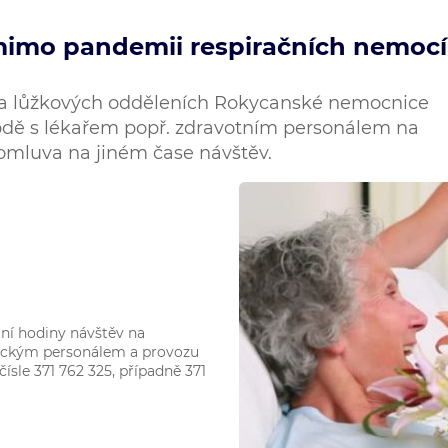
mimo pandemii respiračních nemocí
a lůžkových odděleních Rokycanské nemocnice
dě s lékařem popř. zdravotním personálem na
omluva na jiném čase návštěv.
tní hodiny návštěv na
nickým personálem a provozu
ísle 371 762 325, případně 371