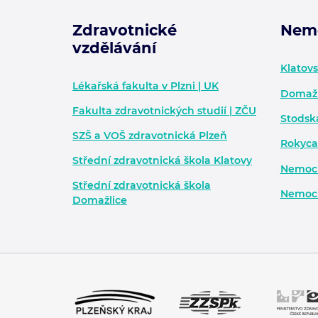
Zdravotnické
Nem
vzdělávání
Zápatí - další informace
Klatov
Lékařská fakulta v Plzni | UK
Domažl
Fakulta zdravotnických studií | ZČU
Stodsk
SZŠ a VOŠ zdravotnická Plzeň
Rokyca
Střední zdravotnická škola Klatovy
Nemocn
Střední zdravotnická škola
Nemocn
Domažlice