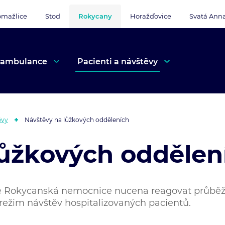
mažlice
Stod
Rokycany
Horažďovice
Svatá Ann
 ambulance
Pacienti a návštěvy
ěvy
Návštěvy na lůžkových odděleních
lůžkových oddělen
je Rokycanská nemocnice nucena reagovat průbě
í režim návštěv hospitalizovaných pacientů.