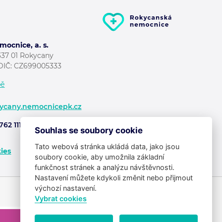
ocnice, a. s.
337 01 Rokycany
DIČ: CZ699005333
pě
ycany.nemocnicepk.cz
762 111
Souhlas se soubory cookie
Tato webová stránka ukládá data, jako jsou
ies
soubory cookie, aby umožnila základní
funkčnost stránek a analýzu návštěvnosti.
Potřebujete poradit?
Zeptejte
Nastavení můžete kdykoli změnit nebo přijmout
se našeho asistenta
Chettyho
.
výchozí nastavení.
Vybrat cookies
Copyright ©2026 Klatovská
×
nemocnice, a.s. | NPK