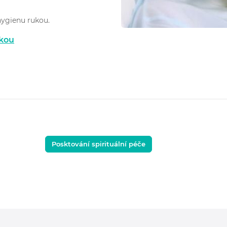
ygienu rukou.
ukou
Posktování spirituální péče