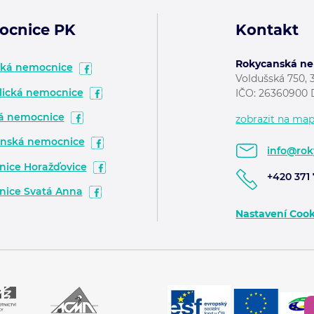
ocnice PK
Kontakt
Rokycanská nem
ská nemocnice
Voldušská 750, 
ická nemocnice
IČO: 26360900 
á nemocnice
zobrazit na ma
nská nemocnice
info@rok
ice Horažďovice
+420 371 
ice Svatá Anna
Nastavení Cook