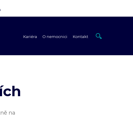
a
Kariéra
O nemocnici
Kontakt
ích
žně na