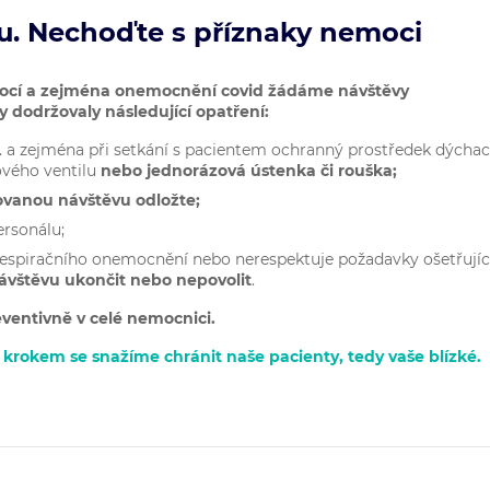
ku. Nechoďte s příznaky nemoci
ocí a zejména onemocnění covid
žádáme návštěvy
 dodržovaly následující opatření:
 a zejména při setkání s pacientem ochranný prostředek dýchac
vého ventilu
nebo jednorázová ústenka či rouška;
ovanou návštěvu odložte;
ersonálu;
 respiračního onemocnění nebo nerespektuje požadavky ošetřují
ávštěvu ukončit nebo nepovolit
.
ventivně v celé nemocnici.
krokem se snažíme chránit naše pacienty, tedy vaše blízké.