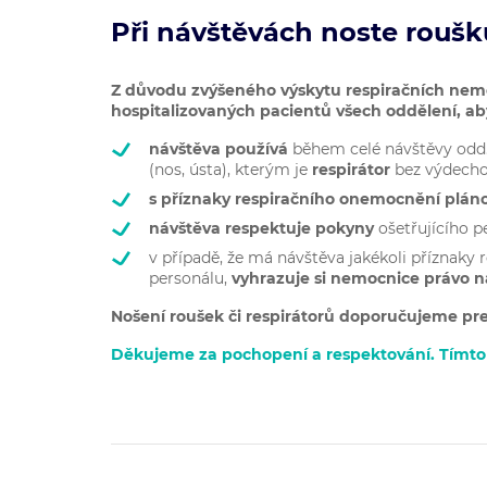
Při návštěvách noste rouš
Z důvodu zvýšeného výskytu respiračních nem
hospitalizovaných pacientů všech oddělení, aby
návštěva používá
během celé návštěvy odd.
(nos, ústa), kterým je
respirátor
bez výdecho
s
příznaky respiračního onemocnění plán
návštěva respektuje pokyny
ošetřujícího p
v případě, že má návštěva jakékoli příznaky
personálu,
vyhrazuje si nemocnice právo n
Nošení roušek či respirátorů doporučujeme pre
Děkujeme za pochopení a respektování. Tímto 