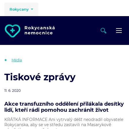
Rokycany
Média
Tiskové zprávy
11. 6. 2020
Akce transfuzního oddělení přilákala desítky
lidí, kteří rádi pomohou zachránit život
KRÁTKÁ INFORMACE Ani vytrvalý déšť neodradil obyvatele
Rokycanska, aby se ve středu zastavili na Masarykově