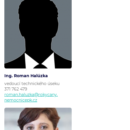
Ing. Roman Halúzka
vedoucí technického úseku
371 762 479
roman.haluzka@rokycany.
nemocnicepk.cz