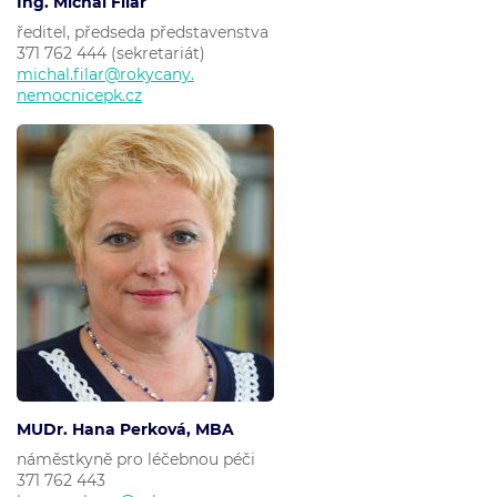
Ing. Michal Filař
ředitel, předseda představenstva
371 762 444 (sekretariát)
michal.filar@rokycany.
nemocnicepk.cz
MUDr. Hana Perková, MBA
náměstkyně pro léčebnou péči
371 762 443