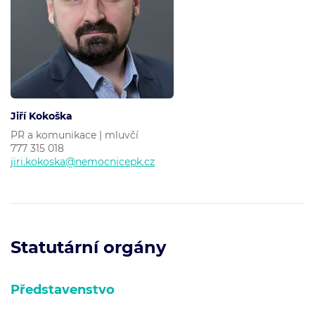
Jiří Kokoška
PR a komunikace | mluvčí
777 315 018
jiri.kokoska@nemocnicepk.cz
Statutární orgány
Představenstvo