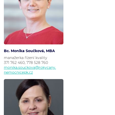
Bc. Monika Součková, MBA
manažerka řízení kvality
371 762 460,
778 528 760
monika.souckova@rokycany.
nemocnicepk.cz