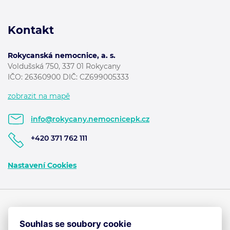
Kontakt
Rokycanská nemocnice, a. s.
Voldušská 750, 337 01 Rokycany
IČO: 26360900 DIČ: CZ699005333
zobrazit na mapě
info@rokycany.nemocnicepk.cz
+420 371 762 111
Nastavení Cookies
Souhlas se soubory cookie