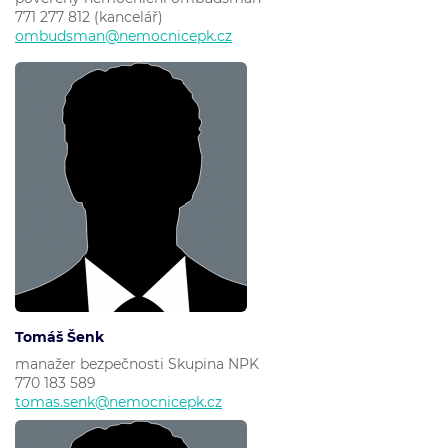
771 277 812 (kancelář)
ombudsman@nemocnicepk.cz
Tomáš Šenk
manažer bezpečnosti Skupina NPK
770 183 589
tomas.senk@nemocnicepk.cz