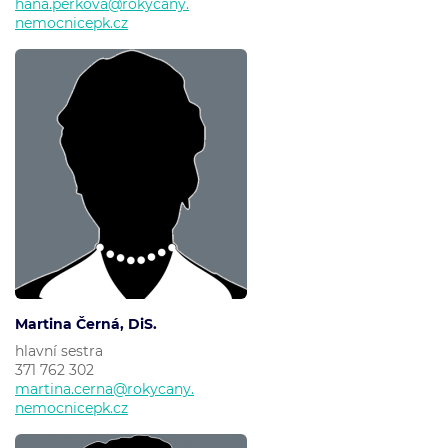
hana.perkova@rokycany.
nemocnicepk.cz
Martina Černá, DiS.
hlavní sestra
371 762 302
martina.cerna@rokycany.
nemocnicepk.cz