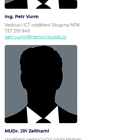
Ing. Petr Vurm
Vedoucí ICT oddělení Skupina NPK
737 219 949
petr.vurm@nemocnicepk.cz
MUDr. Jiří Zeithaml
pověřený nemocniční ombudsman