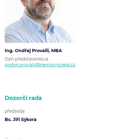
Ing. Ondřej Provalil, MBA
člen představenstva
ondrej.provalil@nemocnicepk.cz
Dozorčí rada
předseda
Bc. Jiří Sýkora